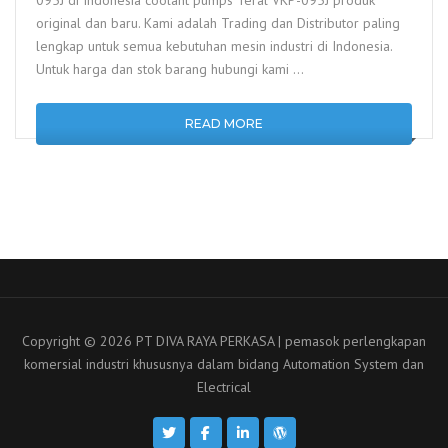
095J di Indonesia coolant pumps Teral VKP-095J produk
original dan baru. Kami adalah Trading dan Distributor paling
lengkap untuk semua kebutuhan mesin industri di Indonesia.
Untuk harga dan stok barang hubungi kami …
READ MORE
Copyright © 2026 PT DIVA RAYA PERKASA | pemasok perlengkapan
komersial industri khususnya dalam bidang Automation System dan
Electrical